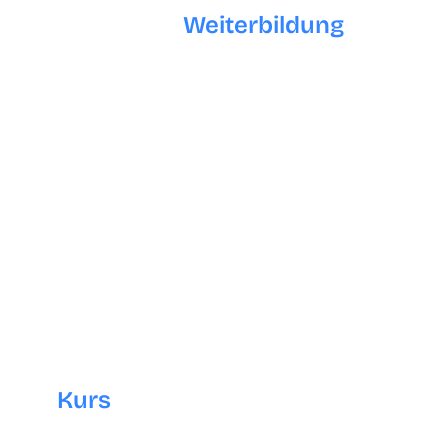
Ablauf der
Weiterbildung
Social Media Grundlagen 4 Wochen
Social Media Advance 4 Wochen
SEO (Suchmaschinenoptimierung) 4
Wochen
SEA (Suchmaschinenwerbung) 4 Wochen
Karrierechancen nach dem
Kurs