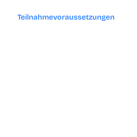
Teilnahmevoraussetzungen
Kenntnisse im Umgang mit Computern und
Smartphones, eine hohe Affinität zu Social
Media sowie erste Erfahrungen und
Kenntnisse im Bereich der digitalen
Kommunikation.
Erfahrungen im Bereich Marketing sind von
Vorteil.