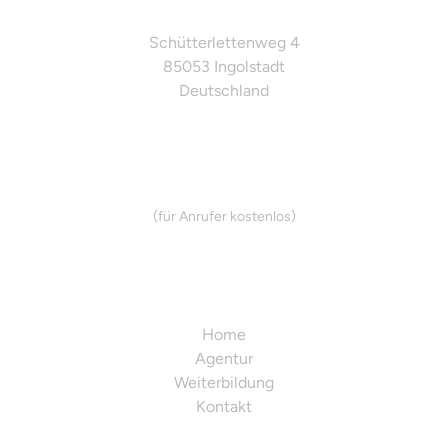
Adresse
Schütterlettenweg 4
85053 Ingolstadt
Deutschland
info@smd-media.de
0800 0060807
(für Anrufer kostenlos)
Mo - Fr 9:00 - 18:00 Uhr
Entdecken
Home
Agentur
Weiterbildung
Kontakt