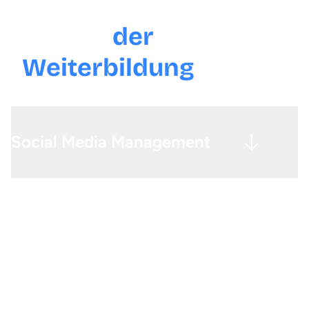
Inhalte
der
Weiterbildung
Social Media Management
Social Media Strategie – Entwicklung einer klaren
Ausrichtung und Zielsetzung
Erlernen der Social Media Plattformen Facebook,
Instagram, YouTube, XING, LinkedIn, Pinterest,
WhatsApp und TikTok
Erstellung und Bearbeitung gelungener Kurzvideos für
Reels, Shorts und TikTok oder längerer Videos für