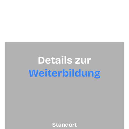
lernst du, wie du Such-, Shopping- und Gmail-Kampagnen
über Google Ads durchführst.
Du lernst aber auch, wie man erfolgreich Social Media Kanäle
aufbaut und organischen Traffic über Google (SEO) generiert.
Details zur
Weiterbildung
Standort