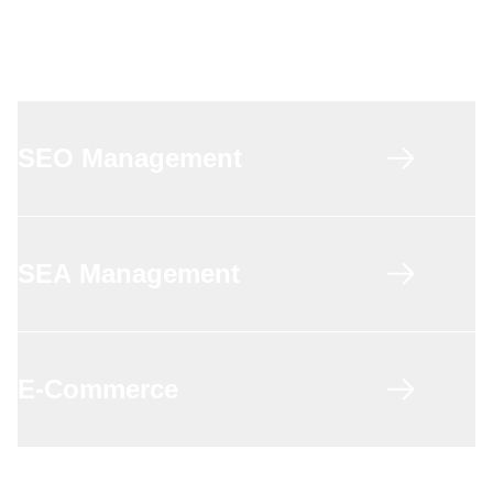
KI gestützte Redaktionsplanung
KI in Strategie & Automatisierung
SEO Management
SEA Management
E-Commerce