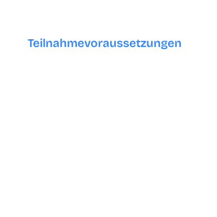
Teilnahmevoraussetzungen
Grundlegende Computerkenntnisse: Die
Teilnehmenden sollten über grundlegende
Computerkenntnisse verfügen, um im Internet
recherchieren und Online-Tools nutzen zu
können.
Grundkenntnisse in Webentwicklung:
Grundkenntnisse in HTML und CSS sind
hilfreich, um die technischen Aspekte von