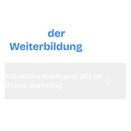
Inhalte
der
Weiterbildung
Künstliche Intelligenz (KI) im
Online Marketing
Vorstellung konkreter KI-Technologien & deren
Anwendungsmöglichkeiten
Praktische Übungen mit KI-Tools
Visuelle KI & Content-Produktion