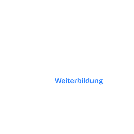
SEO besser zu verstehen, aber nicht zwingend
erforderlich.
Hohe Affinität zu digitalen Medien und zum E-
Commerce sowie erste Erfahrungen und
Kenntnisse im Bereich der digitalen
Kommunikation.
Ablauf der
Weiterbildung
SEO (Suchmaschinenoptimierung), 4
Wochen