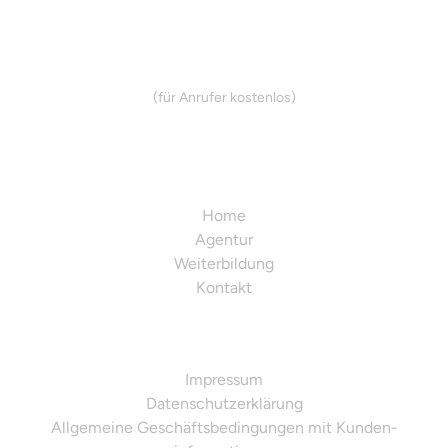
info@smd-media.de
0800 0060807
(für Anrufer kostenlos)
Mo - Fr 9:00 - 18:00 Uhr
Entdecken
Home
Agentur
Weiterbildung
Kontakt
Rechtliches
Impressum
Datenschutzerklärung
Allgemeine Geschäfts­­bedingungen mit Kunden­­